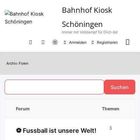
Zum
Bahnhof Kiosk
Inhalt
springen
Schöningen
Immer mit Volldampf für Dich da!
Anmelden
Registrieren
Light
mode
(click
Archiv:
Foren
to
switch
to
dark)
Forum
Themen
3
⚽ Fussball ist unsere Welt!