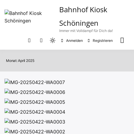
Zum
Bahnhof Kiosk
Inhalt
springen
Schöningen
Immer mit Volldampf für Dich da!
Anmelden
Registrieren
Light
mode
(click
Monat:
April 2025
to
switch
to
dark)