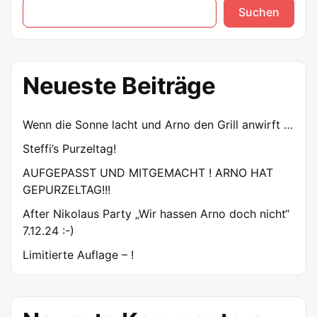
Suchen
und
Arno
den
Grill
Neueste Beiträge
anwirft
…“
Wenn die Sonne lacht und Arno den Grill anwirft …
Steffi’s Purzeltag!
AUFGEPASST UND MITGEMACHT ! ARNO HAT
GEPURZELTAG!!!
After Nikolaus Party „Wir hassen Arno doch nicht“
7.12.24 :-)
Limitierte Auflage – !