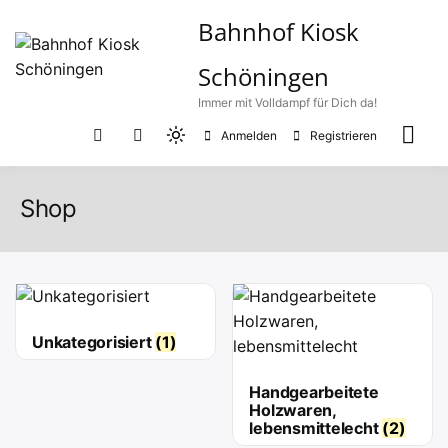
Zum
Bahnhof Kiosk
Inhalt
springen
Schöningen
Immer mit Volldampf für Dich da!
Anmelden
Registrieren
Light
mode
(click
Shop
to
switch
to
dark)
Unkategorisiert
(1)
Handgearbeitete
Holzwaren,
lebensmittelecht
(2)