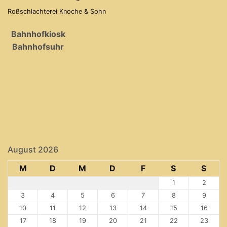
Roßschlachterei Knoche & Sohn
Bahnhofkiosk
Bahnhofsuhr
August 2026
M
D
M
D
F
S
S
1
2
3
4
5
6
7
8
9
10
11
12
13
14
15
16
17
18
19
20
21
22
23