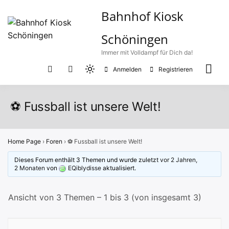
Zum
Bahnhof Kiosk
Inhalt
springen
Schöningen
Immer mit Volldampf für Dich da!
Anmelden
Registrieren
Light
mode
(click
⚽ Fussball ist unsere Welt!
to
switch
to
Home Page
›
Foren
›
⚽ Fussball ist unsere Welt!
dark)
Dieses Forum enthält 3 Themen und wurde zuletzt
vor 2 Jahren,
2 Monaten
von
EQiblydisse
aktualisiert.
Ansicht von 3 Themen – 1 bis 3 (von insgesamt 3)