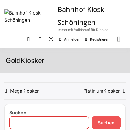
Zum
Bahnhof Kiosk
Inhalt
springen
Schöningen
Immer mit Volldampf für Dich da!
Anmelden
Registrieren
Light
mode
(click
GoldKiosker
to
switch
to
dark)
Beitragsnavigation
MegaKiosker
PlatiniumKiosker
Suchen
Suchen