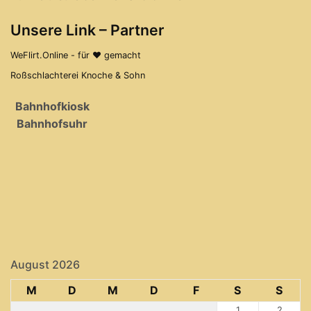
Unsere Link – Partner
WeFlirt.Online - für ♥ gemacht
Roßschlachterei Knoche & Sohn
Bahnhofkiosk
Bahnhofsuhr
August 2026
M
D
M
D
F
S
S
1
2