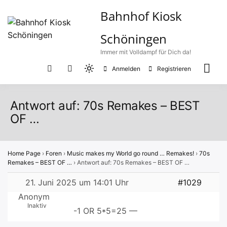
Zum
Bahnhof Kiosk
Inhalt
springen
Schöningen
Immer mit Volldampf für Dich da!
Anmelden
Registrieren
Light
mode
(click
Antwort auf: 70s Remakes – BEST
to
OF …
switch
to
dark)
Home Page
›
Foren
›
Music makes my World go round … Remakes!
›
70s
Remakes – BEST OF …
›
Antwort auf: 70s Remakes – BEST OF …
21. Juni 2025 um 14:01 Uhr
#1029
Anonym
Inaktiv
-1 OR 5*5=25 —