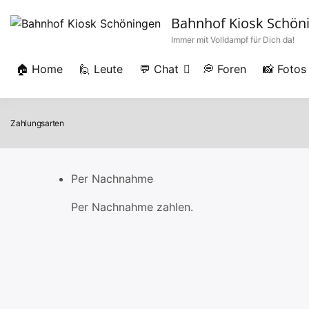
Zum
Bahnhof Kiosk Schön
Inhalt
Immer mit Volldampf für Dich da!
springen
🏠 Home
🙋 Leute
💬 Chat
💭 Foren
📸 Fotos
Zahlungsarten
Per Nachnahme
Per Nachnahme zahlen.