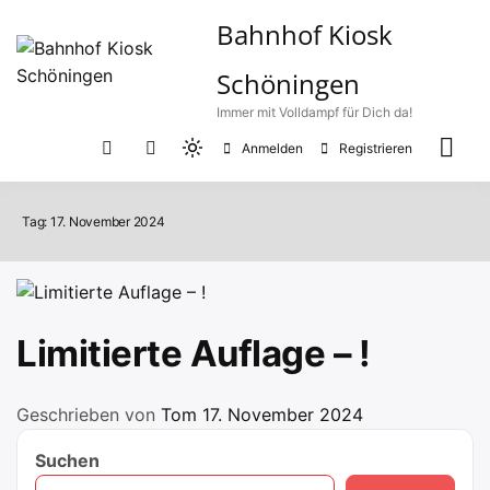
Zum
Bahnhof Kiosk
Inhalt
springen
Schöningen
Immer mit Volldampf für Dich da!
Anmelden
Registrieren
Light
mode
(click
Tag:
17. November 2024
to
switch
to
dark)
Limitierte Auflage – !
Geschrieben von
Tom
17. November 2024
Suchen